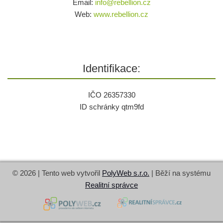
Email:
info@
rebellion.cz
Web:
www.rebellion.cz
Identifikace:
IČO 26357330
ID schránky qtm9fd
© 2026 | Tento web vytvořil
PolyWeb s.r.o.
| Běží na systému
Realitní správce