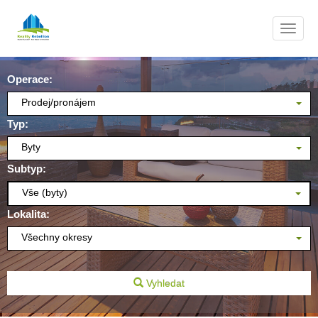
Navig
Operace:
Prodej/pronájem
Typ:
Byty
Subtyp:
Vše (byty)
Lokalita:
Všechny okresy
Vyhledat