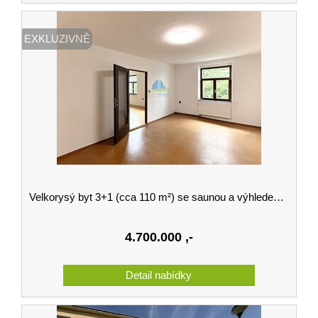
EXKLUZIVNĚ
Velkorysý byt 3+1 (cca 110 m²) se saunou a výhledem do parku v srdci Františkových Lázní
4.700.000
,-