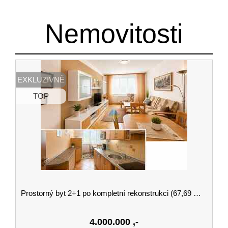
Nemovitosti
EXKLUZIVNĚ
TOP
Prostorný byt 2+1 po kompletní rekonstrukci (67,69 m²) ve vyhledávané části Františkových Lázní – možnost dokoupení garáže
4.000.000
,-