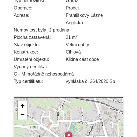
Typ nemovitosti:
Garáž
Operace:
Prodej
Adresa:
Františkovy Lázně
Anglická
Nemovitost byla již prodána
2
Plocha zastavěná:
21 m
Stav objektu:
Velmi dobrý
Konstrukce:
Cihlová
Umístění objektu:
Klidná část obce
Vydaný certifikát:
G - Mimořádně nehospodárná
Typ certifikátu:
vyhláška č. 264/2020 Sb
+
−