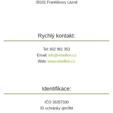
35101 Františkovy Lázně
Rychlý kontakt:
Tel: 602 961 353
Email:
info@
rebellion.cz
Web:
www.rebellion.cz
Identifikace:
IČO 26357330
ID schránky qtm9fd