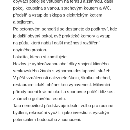
obývací pokoj se vstupem na terasu a zahradu, další
pokoj, koupelna s vanou, sprchovým koutem a WC,
předsíň a vstup do sklepa s elektrickým kotlem
a bojlerem.
Po betonovém schodišti se dostanete do podkroví, kde
je další obytný pokoj, dvě praktické komory a vstup
na půdu, která nabízí další možnosti rozšíření
obytného prostoru.
Lokalita, kterou si zamilujete
Hazlov je vyhledávanou obcí díky spojení klidného
venkovského života s výbornou dostupností služeb.
V pěší vzdálenosti naleznete školu, školku, obchod,
restaurace i další občanskou vybavenost. Milovníci
přírody ocení krásné okolí a sportovce potěší blízkost
známého golfového resortu.
Tato nemovitost představuje ideální volbu pro rodinné
bydlení, rekreační využití i jako investici s vysokým
potenciálem budoucího zhodnocení.