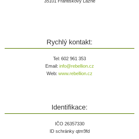
35101 Františkovy Lázně
Rychlý kontakt:
Tel: 602 961 353
Email:
info@
rebellion.cz
Web:
www.rebellion.cz
Identifikace:
IČO 26357330
ID schránky qtm9fd