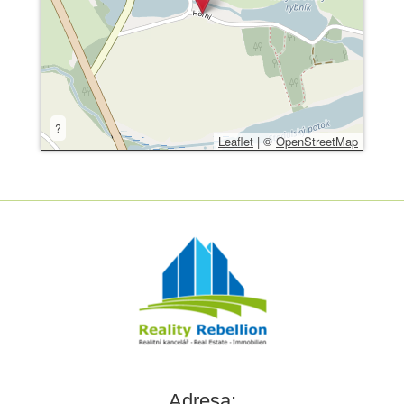
?
Leaflet
|
©
OpenStreetMap
Adresa: