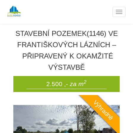
Nemovitosti
Naviga
STAVEBNÍ POZEMEK(1146) VE
FRANTIŠKOVÝCH LÁZNÍCH –
PŘIPRAVENÝ K OKAMŽITÉ
VÝSTAVBĚ
2
2.500 ,-
za m