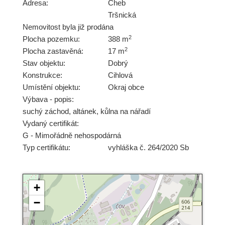
Adresa:
Cheb
Tršnická
Nemovitost byla již prodána
2
Plocha pozemku:
388 m
2
Plocha zastavěná:
17 m
Stav objektu:
Dobrý
Konstrukce:
Cihlová
Umístění objektu:
Okraj obce
Výbava - popis:
suchý záchod, altánek, kůlna na nářadí
Vydaný certifikát:
G - Mimořádně nehospodárná
Typ certifikátu:
vyhláška č. 264/2020 Sb
+
−