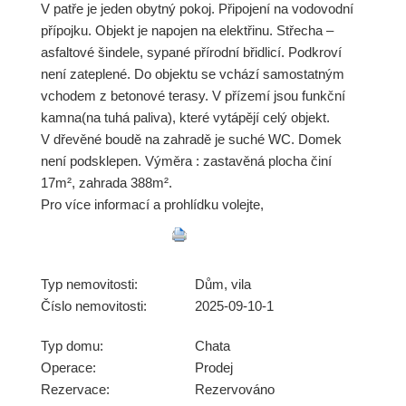
V patře je jeden obytný pokoj. Připojení na vodovodní
přípojku. Objekt je napojen na elektřinu. Střecha –
asfaltové šindele, sypané přírodní břidlicí. Podkroví
není zateplené. Do objektu se vchází samostatným
vchodem z betonové terasy. V přízemí jsou funkční
kamna(na tuhá paliva), které vytápějí celý objekt.
V dřevěné boudě na zahradě je suché WC. Domek
není podsklepen. Výměra : zastavěná plocha činí
17m², zahrada 388m².
Pro více informací a prohlídku volejte,
Typ nemovitosti:
Dům, vila
Číslo nemovitosti:
2025-09-10-1
Typ domu:
Chata
Operace:
Prodej
Rezervace:
Rezervováno